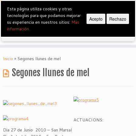
Esta página utiliza cookies y otras
tecnologías para que podamos mejorar
Grup de Teatre Vostè Perdoni
Acepto
Rechazo
su experiencia en nuestros sitios:
Más
información.
Saltar
al
Inicio
»
Segones llunes de mel
contenido
Segones llunes de mel
ACTUACIONS:
Dia 27 de Junio 2010 – San Marsal