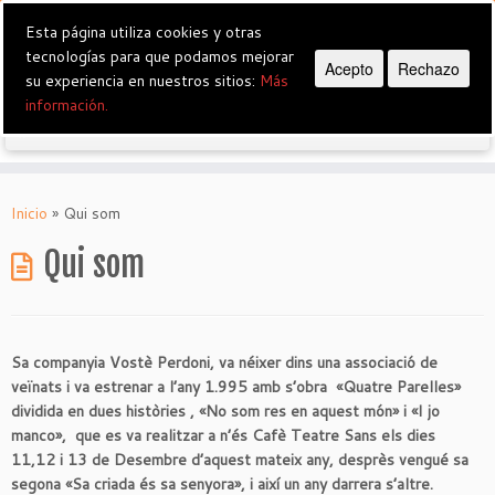
Esta página utiliza cookies y otras
tecnologías para que podamos mejorar
Grup de Teatre Vostè Perdoni
Acepto
Rechazo
su experiencia en nuestros sitios:
Más
información.
Saltar
al
Inicio
»
Qui som
contenido
Qui som
Sa companyia Vostè Perdoni, va néixer dins una associació de
veïnats i va estrenar a l’any 1.995 amb s’obra «Quatre Parelles»
dividida en dues històries , «No som res en aquest món» i «I jo
manco», que es va realitzar a n’és Cafè Teatre Sans els dies
11,12 i 13 de Desembre d’aquest mateix any, desprès vengué sa
segona «Sa criada és sa senyora», i així un any darrera s’altre.