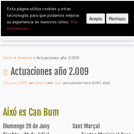
Esta página utiliza cookies y otras
tecnologías para que podamos mejorar
Grup de Teatre Vostè Perdoni
Acepto
Rechazo
su experiencia en nuestros sitios:
Más
información.
Saltar
al
Inicio
»
General
»
Actuaciones año 2.009
contenido
Actuaciones año 2.009
21 junio 2009
en
General
por
Juan
(actualizado hace 6081 dias)
Aixó es Can Bum
Diumenge 28 de Juny Sant Marçal