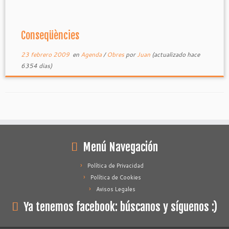
Conseqüències
23 febrero 2009
en
Agenda
/
Obres
por
Juan
(actualizado hace
6354 dias)
Menú Navegación
Política de Privacidad
Política de Cookies
Avisos Legales
Ya tenemos facebook: búscanos y síguenos :)