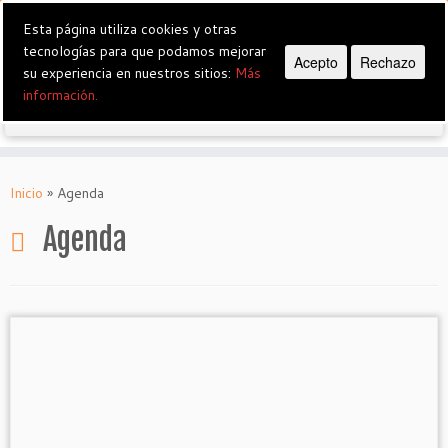
Esta página utiliza cookies y otras
tecnologías para que podamos mejorar
Grup de Teatre Vostè Perdoni
Acepto
Rechazo
su experiencia en nuestros sitios:
Más
información.
Saltar
al
Inicio
»
Agenda
contenido
Agenda